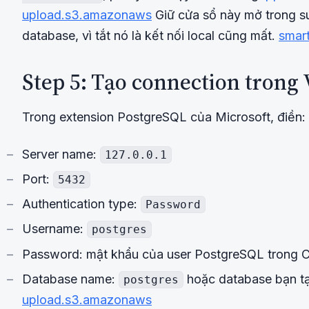
upload.s3.amazonaws
Giữ cửa sổ này mở trong su
database, vì tắt nó là kết nối local cũng mất.
smar
Step 5: Tạo connection trong
Trong extension PostgreSQL của Microsoft, điền:
Server name:
127.0.0.1
Port:
5432
Authentication type:
Password
Username:
postgres
Password: mật khẩu của user PostgreSQL trong 
Database name:
hoặc database bạn t
postgres
upload.s3.amazonaws