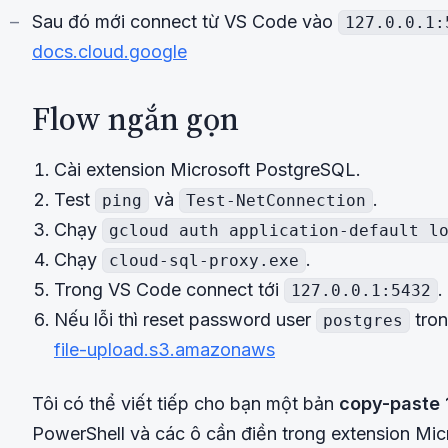
Sau đó mới connect từ VS Code vào
127.0.0.1:
docs.cloud.google
Flow ngắn gọn
Cài extension Microsoft PostgreSQL.
Test
và
.
ping
Test-NetConnection
Chạy
gcloud auth application-default l
Chạy
.
cloud-sql-proxy.exe
Trong VS Code connect tới
.
127.0.0.1:5432
Nếu lỗi thì reset password user
tro
postgres
file-upload.s3.amazonaws
Tôi có thể viết tiếp cho bạn một bản
copy-paste
PowerShell và các ô cần điền trong extension Mi