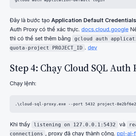
Đây là bước tạo
Application Default Credential
Auth Proxy có thể xác thực.
docs.cloud.google
Nế
thì có thể set thêm bằng
gcloud auth applicat
.
dev
quota-project PROJECT_ID
Step 4: Chạy Cloud SQL Auth 
Chạy lệnh:
.\cloud-sql-proxy.exe --port 5432 project-8e2bf6e
Khi thấy
và
listening on 127.0.0.1:5432
re
, proxy đã chạy thành công.
ppl-ai-f
connections