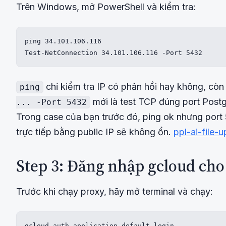
Trên Windows, mở PowerShell và kiểm tra:
ping 34.101.106.116

Test-NetConnection 34.101.106.116 -Port 5432
chỉ kiểm tra IP có phản hồi hay không, cò
ping
mới là test TCP đúng port Pos
... -Port 5432
Trong case của bạn trước đó, ping ok nhưng port 
trực tiếp bằng public IP sẽ không ổn.
ppl-ai-file
Step 3: Đăng nhập gcloud cho
Trước khi chạy proxy, hãy mở terminal và chạy:
gcloud auth application-default login